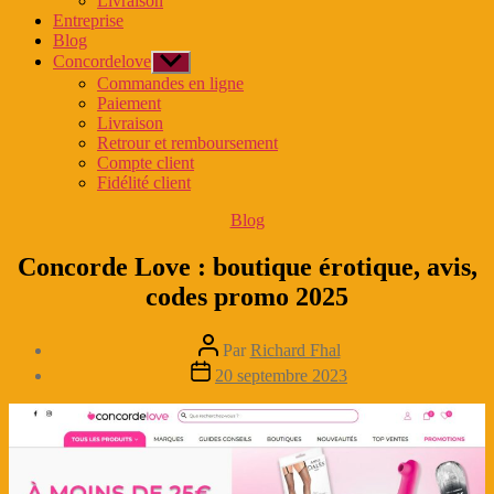
Livraison
menu
Entreprise
Blog
Concordelove
Afficher
le
Commandes en ligne
sous-
Paiement
menu
Livraison
Retrour et remboursement
Compte client
Fidélité client
Catégories
Blog
Concorde Love : boutique érotique, avis,
codes promo 2025
Auteur
Par
Richard Fhal
de
Date
20 septembre 2023
l’article
de
l’article