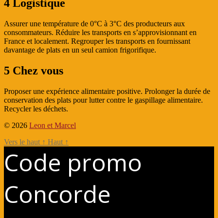
4 Logistique
Assurer une température de 0°C à 3°C des producteurs aux
consommateurs. Réduire les transports en s’approvisionnant en
France et localement. Regrouper les transports en fournissant
davantage de plats en un seul camion frigorifique.
5 Chez vous
Proposer une expérience alimentaire positive. Prolonger la durée de
conservation des plats pour lutter contre le gaspillage alimentaire.
Recycler les déchets.
© 2026
Leon et Marcel
Vers le haut
↑
Haut
↑
Code promo
Concorde