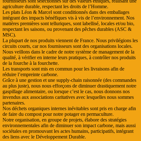
fournisseurs sont sélectionnés sur des valeurs éthiques, réalisant une
agriculture durable, respectant les droits de l’Homme.
Les plats Léon & Marcel sont conditionnés dans des emballages
intégrant des impacts bénéfiques vis à vis de l’environnement. Nos
matières premières sont telluriques, sont labellisé, locales et/ou bio,
respectant les saisons, ou provenant des pêches durables (ASC &
MSC).
La plupart de nos produits viennent de France. Nous privilégions les
circuits courts, car nos fournisseurs sont des organisations locales.
Nous veillons dans le cadre de notre système de management de la
qualité, à vérifier en interne leurs pratiques, à contrôler nos produits
de la fourche à la fourchette.
Les transports sont mis en commun pour les livraisons afin de
réduire l’empreinte carbone.
Grâce à une gestion et une supply-chain raisonnée (des commandes
au plus juste), nous nous efforçons de diminuer drastiquement notre
gaspillage alimentaire, ou lorsque c’est le cas, nous donnons nos
invendus aux associations caritatives avec lesquelles nous sommes
partenaires.
Nos déchets organiques internes inévitables sont pris en charge afin
de faire du compost pour notre potager en permaculture.
Notre organisation, en groupe de projets, élabore des stratégies
environnementales afin de diminuer son impact carbone, mais aussi
sociétales en promouvant les actes humains, participatifs, intégrant
des liens avec le Développement Durable.