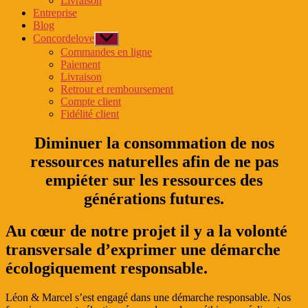
Livraison
menu
Entreprise
Blog
Concordelove
Afficher
le
Commandes en ligne
sous-
Paiement
menu
Livraison
Retrour et remboursement
Compte client
Fidélité client
Diminuer la consommation de nos
ressources naturelles afin de ne pas
empiéter sur les ressources des
générations futures.
Au cœur de notre projet il y a la volonté
transversale d’exprimer une démarche
écologiquement responsable.
Léon & Marcel s’est engagé dans une démarche responsable. Nos