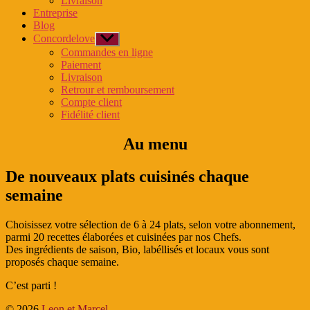
Livraison
menu
Entreprise
Blog
Concordelove
Afficher
le
Commandes en ligne
sous-
Paiement
menu
Livraison
Retrour et remboursement
Compte client
Fidélité client
Au menu
De nouveaux plats cuisinés chaque
semaine
Choisissez votre sélection de 6 à 24 plats, selon votre abonnement,
parmi 20 recettes élaborées et cuisinées par nos Chefs.
Des ingrédients de saison, Bio, labéllisés et locaux vous sont
proposés chaque semaine.
C’est parti !
© 2026
Leon et Marcel