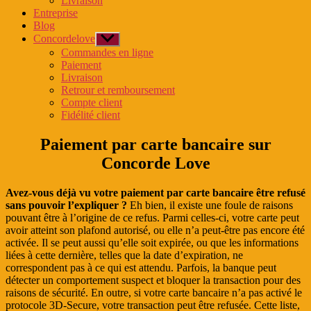
Livraison
menu
Entreprise
Blog
Concordelove
Afficher
le
Commandes en ligne
sous-
Paiement
menu
Livraison
Retrour et remboursement
Compte client
Fidélité client
Paiement par carte bancaire sur
Concorde Love
Avez-vous déjà vu votre paiement par carte bancaire être refusé
sans pouvoir l’expliquer ?
Eh bien, il existe une foule de raisons
pouvant être à l’origine de ce refus. Parmi celles-ci, votre carte peut
avoir atteint son plafond autorisé, ou elle n’a peut-être pas encore été
activée. Il se peut aussi qu’elle soit expirée, ou que les informations
liées à cette dernière, telles que la date d’expiration, ne
correspondent pas à ce qui est attendu. Parfois, la banque peut
détecter un comportement suspect et bloquer la transaction pour des
raisons de sécurité. En outre, si votre carte bancaire n’a pas activé le
protocole 3D-Secure, votre transaction peut être refusée. Cette liste,