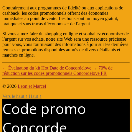
Contrairement aux programmes de fidélité ou aux applications de
cashback, les codes promotionnels offrent des économies
immédiates au point de vente. Les bons sont un moyen gratuit,
pratique et sans tracas d’économiser de l’argent.
Si vous aimez faire du shopping en ligne et souhaitez économiser de
l’argent sur vos achats, notre site Web sera une ressource précieuse
pour vous, vous fournissant des informations à jour sur les dernières
remises et promotions disponibles auprès de divers détaillants et
marchés en ligne.
←
Évaluation du kit Hot Date de Concordelove
→
70% de
réduction sur les codes promotionnels Concordelove FR
© 2026
Leon et Marcel
Vers le haut
↑
Haut
↑
Code promo
Concorde