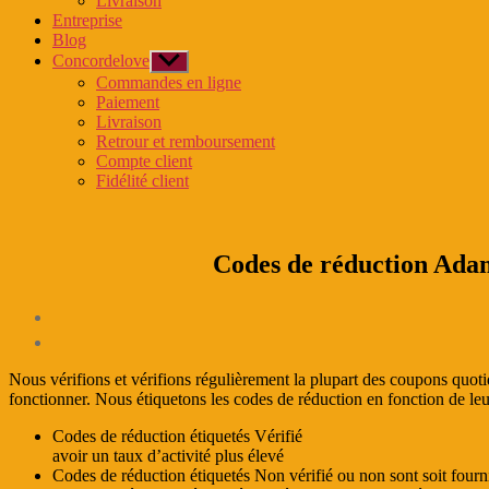
Livraison
menu
Entreprise
Blog
Concordelove
Afficher
le
Commandes en ligne
sous-
Paiement
menu
Livraison
Retrour et remboursement
Compte client
Fidélité client
Codes de réduction Adam
Nous vérifions et vérifions régulièrement la plupart des coupons quo
fonctionner. Nous étiquetons les codes de réduction en fonction de l
Codes de réduction étiquetés
Vérifié
avoir un taux d’activité plus élevé
Codes de réduction étiquetés
Non vérifié
ou non sont soit fourni