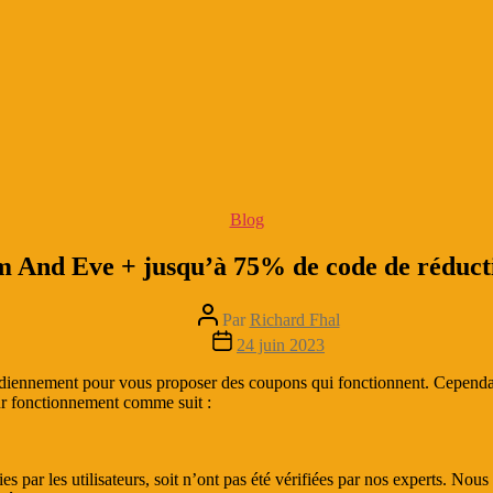
Catégories
Blog
 And Eve + jusqu’à 75% de code de réduct
Auteur
Par
Richard Fhal
de
Date
24 juin 2023
l’article
de
l’article
tidiennement pour vous proposer des coupons qui fonctionnent. Cependan
eur fonctionnement comme suit :
es par les utilisateurs, soit n’ont pas été vérifiées par nos experts. No