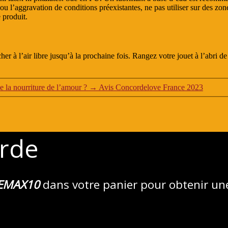
res ou l’aggravation de conditions préexistantes, ne pas utiliser sur des
 produit.
er à l’air libre jusqu’à la prochaine fois. Rangez votre jouet à l’abri de 
 la nourriture de l’amour ?
→
Avis Concordelove France 2023
rde
EMAX10
dans votre panier pour obtenir un