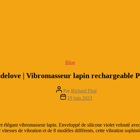
Catégories
Blog
delove | Vibromasseur lapin rechargeable P
Auteur
Par
Richard Fhal
de
Date
19 juin 2023
l’article
de
l’article
t élégant vibromasseur lapin. Enveloppé de silicone violet velouté avec 
12 vitesses de vibration et de 8 modèles différents, cette vibration sophi