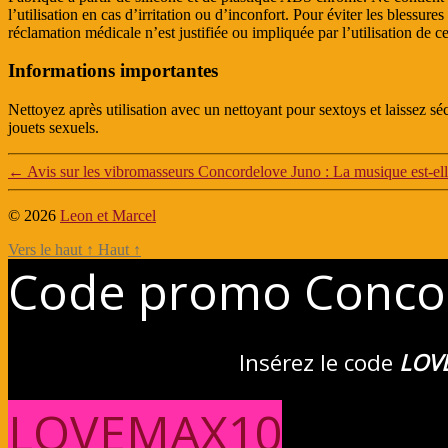
l’utilisation en cas d’irritation ou d’inconfort. Pour éviter les blessu
réclamation médicale n’est justifiée ou impliquée par l’utilisation de ce
Informations importantes
Nettoyez après utilisation avec un nettoyant pour sextoys et laissez séch
jouets sexuels.
←
Avis sur les vibromasseurs Concordelove Juno : La musique est-elle
© 2026
Leon et Marcel
Vers le haut
↑
Haut
↑
Code promo Conco
Insérez le code
LOV
LOVEMAX10