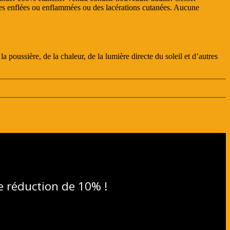
 zones enflées ou enflammées ou des lacérations cutanées. Aucune
la poussière, de la chaleur, de la lumière directe du soleil et d’autres
e réduction de 10% !