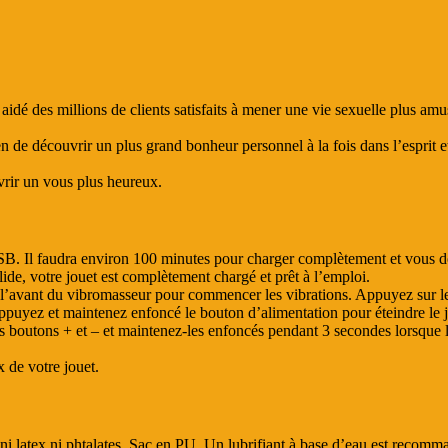
dé des millions de clients satisfaits à mener une vie sexuelle plus am
n de découvrir un plus grand bonheur personnel à la fois dans l’esprit e
rir un vous plus heureux.
. Il faudra environ 100 minutes pour charger complètement et vous do
lide, votre jouet est complètement chargé et prêt à l’emploi.
l’avant du vibromasseur pour commencer les vibrations. Appuyez sur les
ppuyez et maintenez enfoncé le bouton d’alimentation pour éteindre le j
s boutons + et – et maintenez-les enfoncés pendant 3 secondes lorsque l
x de votre jouet.
t ni latex ni phtalates. Sac en PU. Un lubrifiant à base d’eau est re