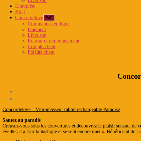
Livraison
menu
Entreprise
Blog
Concordelove
Afficher
le
Commandes en ligne
sous-
Paiement
menu
Livraison
Retrour et remboursement
Compte client
Fidélité client
Concor
Concordelove – Vibromasseur rabbit rechargeable Paradise
Sautez au paradis
Creusez-vous sous les couvertures et découvrez le plaisir sensuel de ce
éveiller, il a l’air fantastique et se sent encore mieux. Bénéficiant de 