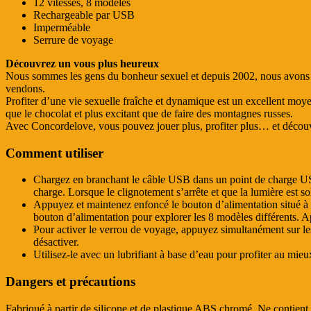
12 vitesses, 8 modèles
Rechargeable par USB
Imperméable
Serrure de voyage
Découvrez un vous plus heureux
Nous sommes les gens du bonheur sexuel et depuis 2002, nous avons ai
vendons.
Profiter d’une vie sexuelle fraîche et dynamique est un excellent moye
que le chocolat et plus excitant que de faire des montagnes russes.
Avec Concordelove, vous pouvez jouer plus, profiter plus… et découv
Comment utiliser
Chargez en branchant le câble USB dans un point de charge USB
charge. Lorsque le clignotement s’arrête et que la lumière est so
Appuyez et maintenez enfoncé le bouton d’alimentation situé à 
bouton d’alimentation pour explorer les 8 modèles différents. A
Pour activer le verrou de voyage, appuyez simultanément sur le
désactiver.
Utilisez-le avec un lubrifiant à base d’eau pour profiter au mieu
Dangers et précautions
Fabriqué à partir de silicone et de plastique ABS chromé. Ne contien